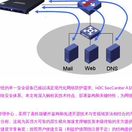
单一安全设备已难以满足现代化网络防护需求。H3C SecCenter 
网络安全体系。本文将深入解析其技术特点、部署架构和关键特性，为网
体化安全运营管理中心，采用了高性能硬件架构和先进开源技术与玄领域算法相
行分析。这就为其强大可靠的原生横向加速支撑铺筑资本级传输的主方提
便捷度非常有度；按照用户便捷立花（利益护接国指注册手定）的结构提